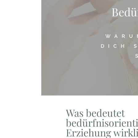
Bedür
WARU
DICH 
Was bedeutet
bedürfnisorienti
Erziehung wirkl