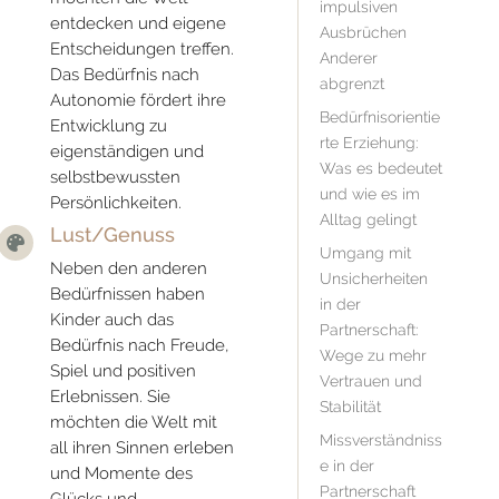
impulsiven
entdecken und eigene
Ausbrüchen
Entscheidungen treffen.
Anderer
Das Bedürfnis nach
abgrenzt
Autonomie fördert ihre
Bedürfnisorientie
Entwicklung zu
rte Erziehung:
eigenständigen und
Was es bedeutet
selbstbewussten
und wie es im
Persönlichkeiten.
Alltag gelingt
Lust/Genuss

Umgang mit
Neben den anderen
Unsicherheiten
Bedürfnissen haben
in der
Kinder auch das
Partnerschaft:
Bedürfnis nach Freude,
Wege zu mehr
Spiel und positiven
Vertrauen und
Erlebnissen. Sie
Stabilität
möchten die Welt mit
Missverständniss
all ihren Sinnen erleben
e in der
und Momente des
Partnerschaft