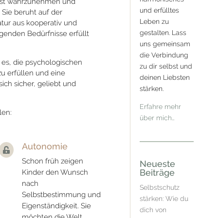
sst wahrzunehmen und
und erfülltes
Sie beruht auf der
Leben zu
tur aus kooperativ und
gestalten. Lass
genden Bedürfnisse erfüllt
uns gemeinsam
die Verbindung
t es, die psychologischen
zu dir selbst und
u erfüllen und eine
deinen Liebsten
ich sicher, geliebt und
stärken.
Erfahre mehr
len:
über mich…
Autonomie

Schon früh zeigen
Neueste
Beiträge
Kinder den Wunsch
nach
Selbstschutz
Selbstbestimmung und
stärken: Wie du
Eigenständigkeit. Sie
dich von
möchten die Welt