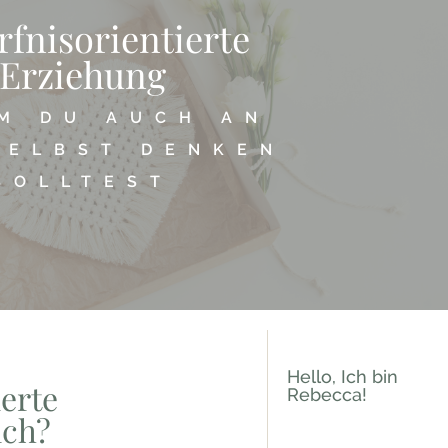
fnisorientierte
Erziehung
M DU AUCH AN
SELBST DENKEN
SOLLTEST
Hello, Ich bin
erte
Rebecca!
ich?