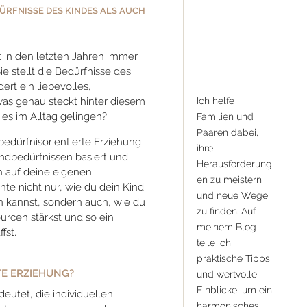
ÜRFNISSE DES KINDES ALS AUCH
t in den letzten Jahren immer
 stellt die Bedürfnisse des
ert ein liebevolles,
Ich helfe
was genau steckt hinter diesem
es im Alltag gelingen?
Familien und
Paaren dabei,
 bedürfnisorientierte Erziehung
ihre
ndbedürfnissen basiert und
Herausforderung
h auf deine eigenen
en zu meistern
hte nicht nur, wie du dein Kind
und neue Wege
n kannst, sondern auch, wie du
zu finden. Auf
ourcen stärkst und so ein
meinem Blog
fst.
teile ich
praktische Tipps
TE ERZIEHUNG?
und wertvolle
Einblicke, um ein
eutet, die individuellen
harmonisches