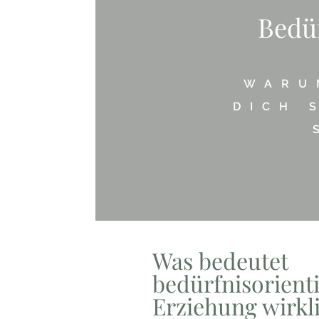
Bedür
WARU
DICH 
Was bedeutet
bedürfnisorienti
Erziehung wirkl