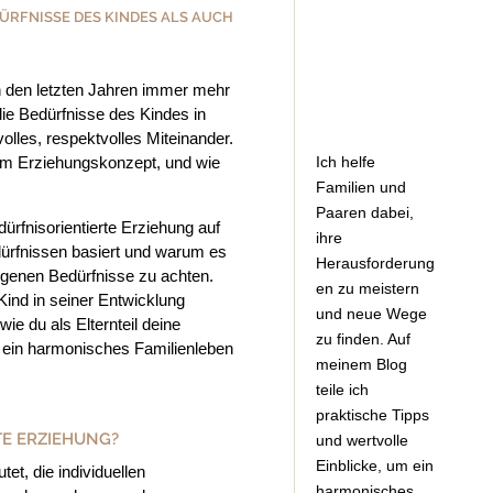
ÜRFNISSE DES KINDES ALS AUCH
in den letzten Jahren immer mehr
ie Bedürfnisse des Kindes in
volles, respektvolles Miteinander.
Ich helfe
em Erziehungskonzept, und wie
Familien und
Paaren dabei,
dürfnisorientierte Erziehung auf
ihre
ürfnissen basiert und warum es
Herausforderung
eigenen Bedürfnisse zu achten.
en zu meistern
 Kind in seiner Entwicklung
und neue Wege
ie du als Elternteil deine
zu finden. Auf
 ein harmonisches Familienleben
meinem Blog
teile ich
praktische Tipps
TE ERZIEHUNG?
und wertvolle
Einblicke, um ein
et, die individuellen
harmonisches