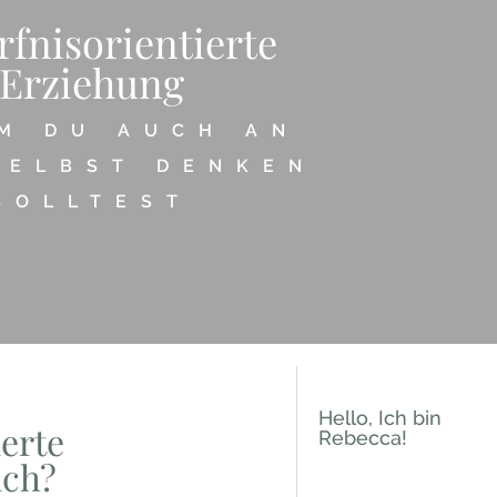
fnisorientierte
Erziehung
M DU AUCH AN
SELBST DENKEN
SOLLTEST
Hello, Ich bin
erte
Rebecca!
ich?