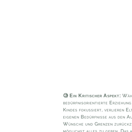
Währ
🧐 Ein Kritischer Aspekt:
bedürfnisorientierte Erziehung
Kindes fokussiert, verlieren El
eigenen Bedürfnisse aus den Au
Wünsche und Grenzen zurückzu
möglichst alles zu geben. Das k