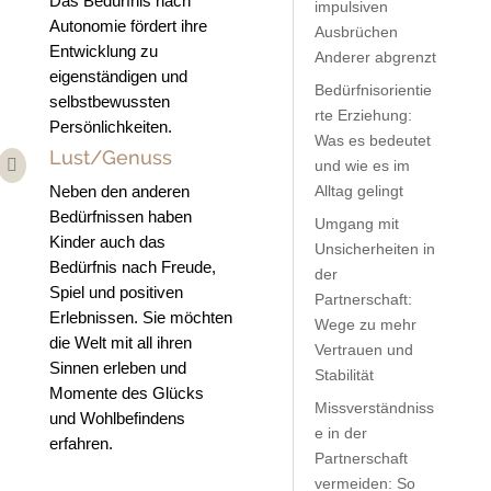
Das Bedürfnis nach
impulsiven
Autonomie fördert ihre
Ausbrüchen
Entwicklung zu
Anderer abgrenzt
eigenständigen und
Bedürfnisorientie
selbstbewussten
rte Erziehung:
Persönlichkeiten.
Was es bedeutet
Lust/Genuss

und wie es im
Alltag gelingt
Neben den anderen
Bedürfnissen haben
Umgang mit
Kinder auch das
Unsicherheiten in
Bedürfnis nach Freude,
der
Spiel und positiven
Partnerschaft:
Erlebnissen. Sie möchten
Wege zu mehr
die Welt mit all ihren
Vertrauen und
Sinnen erleben und
Stabilität
Momente des Glücks
Missverständniss
und Wohlbefindens
e in der
erfahren.
Partnerschaft
vermeiden: So