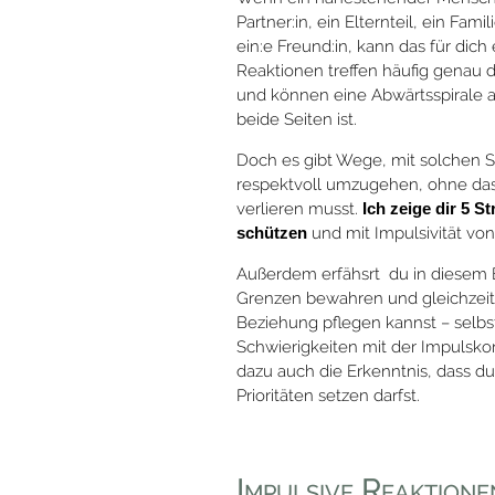
Partner:in, ein Elternteil, ein Fam
ein:e Freund:in, kann das für dic
Reaktionen treffen häufig genau
und können eine Abwärtsspirale a
beide Seiten ist.
Doch es gibt Wege, mit solchen 
respektvoll umzugehen, ohne dass
verlieren musst.
Ich zeige dir 5 St
schützen
und mit Impulsivität v
Außerdem erfähsrt du in diesem B
Grenzen bewahren und gleichzeit
Beziehung pflegen kannst – selb
Schwierigkeiten mit der Impulsko
dazu auch die Erkenntnis, dass d
Prioritäten setzen darfst.
Impulsive Reaktione