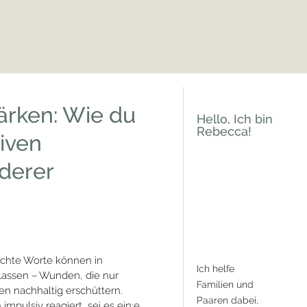
ärken: Wie du
Hello, Ich bin
Rebecca!
iven
derer
chte Worte können in
Ich helfe
lassen – Wunden, die nur
Familien und
en nachhaltig erschüttern.
Paaren dabei,
pulsiv reagiert, sei es ein:e