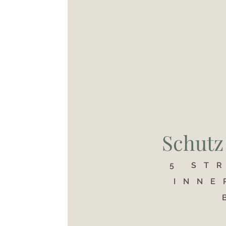
Schutz
5 ST
INNE