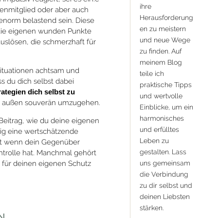
ihre
ilienmitglied oder aber auch
Herausforderung
h enorm belastend sein. Diese
en zu meistern
 die eigenen wunden Punkte
und neue Wege
uslösen, die schmerzhaft für
zu finden. Auf
meinem Blog
Situationen achtsam und
teile ich
 du dich selbst dabei
praktische Tipps
rategien dich selbst zu
und wertvolle
on außen souverän umzugehen.
Einblicke, um ein
harmonisches
eitrag, wie du deine eigenen
und erfülltes
ig eine wertschätzende
Leben zu
st wenn dein Gegenüber
gestalten. Lass
ntrolle hat. Manchmal gehört
uns gemeinsam
u für deinen eigenen Schutz
die Verbindung
zu dir selbst und
deinen Liebsten
stärken.
n