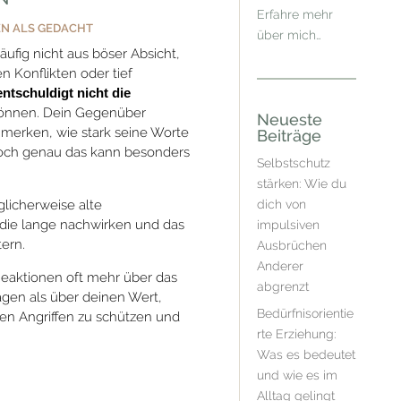
Erfahre mehr
EN ALS GEDACHT
über mich…
ufig nicht aus böser Absicht,
 Konflikten oder tief
ntschuldigt nicht die
 können. Dein Gegenüber
Neueste
 merken, wie stark seine Worte
Beiträge
doch genau das kann besonders
Selbstschutz
stärken: Wie du
licherweise alte
dich von
die lange nachwirken und das
impulsiven
ern.
Ausbrüchen
Anderer
eaktionen oft mehr über das
abgrenzt
gen als über deinen Wert,
Bedürfnisorientie
sen Angriffen zu schützen und
rte Erziehung:
Was es bedeutet
und wie es im
Alltag gelingt