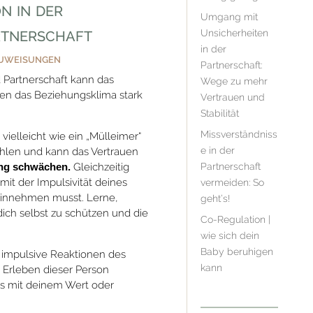
n in der
Umgang mit
rtnerschaft
Unsicherheiten
in der
UWEISUNGEN
Partnerschaft:
 Partnerschaft kann das
Wege zu mehr
nen das Beziehungsklima stark
Vertrauen und
Stabilität
Missverständniss
 vielleicht wie ein „Mülleimer“
e in der
hlen und kann das Vertrauen
ng schwächen.
Gleichzeitig
Partnerschaft
t der Impulsivität deines
vermeiden: So
 hinnehmen musst. Lerne,
geht’s!
ch selbst zu schützen und die
Co-Regulation |
wie sich dein
Baby beruhigen
s impulsive Reaktionen des
kann
 Erleben dieser Person
as mit deinem Wert oder