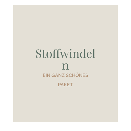
Stoffwindel
n
EIN GANZ SCHÖNES
PAKET