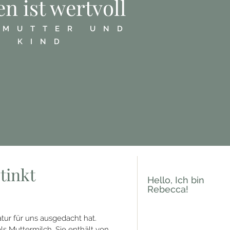
len ist wertvoll
 MUTTER UND
KIND
stinkt
Hello, Ich bin
Rebecca!
Natur für uns ausgedacht hat.
als Muttermilch. Sie enthält von