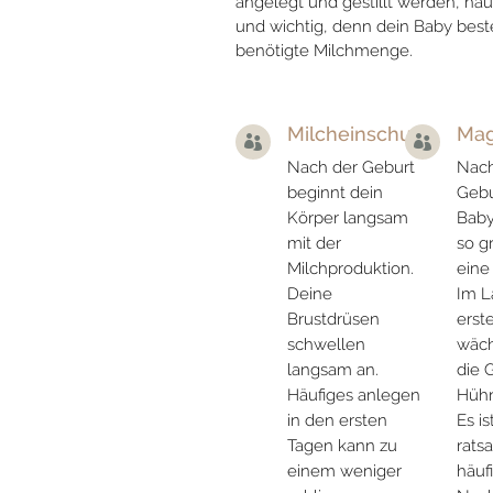
angelegt und gestillt werden, häuf
und wichtig, denn dein Baby bestel
benötigte Milchmenge.
Milcheinschuß
Mag


Nach der Geburt
Nach
beginnt dein
Gebu
Körper langsam
Bab
mit der
so g
Milchproduktion.
eine
Deine
Im L
Brustdrüsen
erst
schwellen
wäch
langsam an.
die 
Häufiges anlegen
Hühn
in den ersten
Es i
Tagen kann zu
rats
einem weniger
häuf