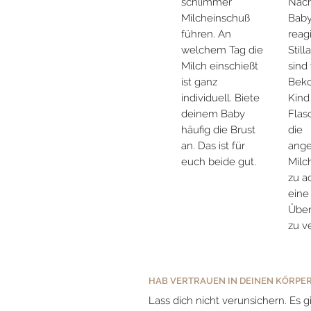
schlimmer
Nach
Milcheinschuß
Baby
führen. An
reag
welchem Tag die
Stil
Milch einschießt
sind 
ist ganz
Bek
individuell. Biete
Kind
deinem Baby
Flas
häufig die Brust
die
an. Das ist für
ang
euch beide gut.
Mil
zu a
eine
Über
zu v
HAB VERTRAUEN IN DEINEN KÖRPE
Lass dich nicht verunsichern. Es 