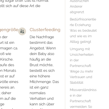
ig sogar öfter. Das ist normal
Ausbrüchen
lt sich auf diese Art die
Anderer
abgrenzt
Bedürfnisorientie
rte Erziehung:
engröße
Clusterfeeding
Was es bedeutet

und wie es im
 der
Die Nachfrage
Alltag gelingt
rt ist ein
bestimmt das
ymagen ca.
Angebot. Wenn
Umgang mit
roß wie
dein Baby also
Unsicherheiten
 Kirsche.
häufig an die
in der
aufe des
Brust möchte,
Partnerschaft:
en Monats
bestellt es sich
Wege zu mehr
st er auf
eine höhere
Vertrauen und
Größe eines
Milchmenge. Das
Stabilität
ereis an.
ist ein ganz
Missverständniss
st daher
normales
e in der
am auf die
Verhalten und
Partnerschaft
ige
kann sich über
vermeiden: So