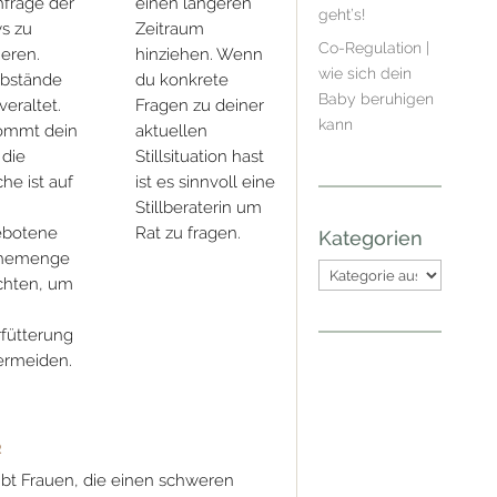
frage der
einen längeren
geht’s!
s zu
Zeitraum
Co-Regulation |
ieren.
hinziehen. Wenn
wie sich dein
labstände
du konkrete
Baby beruhigen
veraltet.
Fragen zu deiner
kann
ommt dein
aktuellen
 die
Stillsituation hast
che ist auf
ist es sinnvoll eine
Stillberaterin um
ebotene
Rat zu fragen.
Kategorien
chemenge
Kategorien
chten, um
fütterung
ermeiden.
R
gibt Frauen, die einen schweren